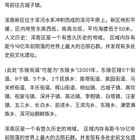
驾前往古城子镇。
浑南新区位于浑河水系冲积而成的浑河平原上。新区地形平
缓，区内地势东高西低，南高北低，平均海拔低于50米。
人文历史：浑南区是一个有悠久历史的地域。 区域内存有
距今19亿年前陨落的世界上最大的古陨石群。并发现有多处
史前文化遗址。
(此处“东陵街道”可能为“东陵乡”)2001年，东陵区辖5个街
道、9个镇、5个乡、2个民族乡：南塔街道、泉园街道、马
关桥街道、丰乐街道、辉山街道、桃仙镇、古城子镇、高坎
镇、祝家屯镇、深井子镇、英达镇、李相镇、白塔镇、汪家
镇、五三乡、长白乡、前进乡、王滨沟乡、东陵乡、满堂满
族乡、浑河站朝鲜族乡。
浑南区是一个有悠久历史的地域。 区域内存有距今19亿年
前陨落的世界上最大的古陨石群。并发现有多处史前文化遗