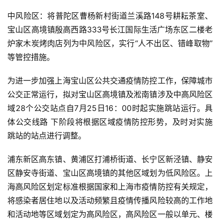
中风险区：将普陀区曹杨新村街道兰溪路148号耕耘茶室、
宝山区高境镇殷高西路333号长江国际生活广场东区二楼老
炉家木炭烤肉店列为中风险区，实行“人不出区、错峰取物”
等管控措施。
为进一步加强上海宝山区公共交通疫情防控工作，保障城市
公交正常运行，拟对宝山区高境镇及淞南镇涉及中高风险区
域28个公交站点自7月25日16：00时起实施跳站运行。具
体公交线路 下阶段将根据区域疫情防控形势，及时对实施
跳站的站点进行调整。
浦东新区高东镇、黄浦区打浦桥街道、长宁区新泾镇、静安
区静安寺街道、宝山区高境镇的其他区域划为低风险区。上
海高风险区划定标准根据国家和上海市疫情防控有关规定，
将感染者居住地以及活动频繁且疫情传播风险较高的工作地
和活动地等区域划定为高风险区，高风险区一般以单元、楼