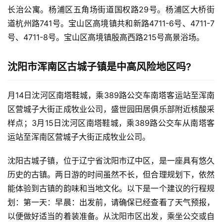
长治公寓。杨浦区五角场街道国权路29号。杨浦区大桥街
道杭州路741号。宝山区高境镇共和新路4711-6号、4711-7
号、4711-8号。宝山区高境镇殷高西路215号高景浴场。
沈阳市浑南区古城子镇是中高风险地区吗?
月14日沈河区南塔鞋城，乘389路公交车南塔客运站至浑南
区营城子大街正成牧业公司，盛世园田居俱乐部附近核酸采
样点；3月15日沈河区南塔鞋城，乘389路公交车从南塔客
运站至浑南区营城子大街正成牧业公司。
沈阳古城子镇，位于辽宁省沈阳市辽中区，是一座具有悠久
历史的古镇。两日游的时间虽然不长，但合理规划下，依然
能体验到古镇的韵味和当地文化。以下是一个建议的行程规
划：第一天：早晨：出发前，请确保已经查看了天气预报，
以便做好适当的着装准备。从沈阳市区出发，乘坐公交或自