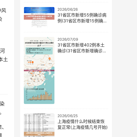
2026/06/26
中风
31省区市新增55例确诊病
染
例(31省区市新增15例确诊
病例)
2026/07/09
31省区市新增402例本土
和河
确诊(31省区市新增确诊
144例 本土126例)
本土
感染
。
2026/06/25
上海疫情什么时候结束恢
肃、
复正常(上海疫情几号开始)
湖